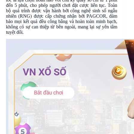
đến 5 phút, cho phép người chơi đặt cược liên tục. Toàn
bộ quá trình được vận hành bởi công nghệ sinh số ngẫu
nhiên (RNG) được cấp chứng nhận bởi PAGCOR, đảm
bảo mọi kết quả đều công bằng và hoàn toàn minh bạch,
không có sự can thiệp từ bên ngoài, mang lại sự yên tâm
tuyệt đối.