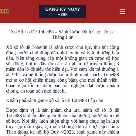
Chuyển
đến
ĐĂNG KÝ NGAY
phần
+88K
nội
dung
Xổ Số Lô Đề Tobet88 – Sảnh Cược Đỉnh Cao, Tỷ Lệ
Thắng Lớn
Xổ số lô đề Tobet88 là sảnh cược chủ lực, thu hút cộng
đồng người chơi đông đảo nhờ uy tín và tỷ lệ thưởng hấp
dẫn. Nền tảng cung cấp một không gian cá cược số học
sôi động, hội tụ đầy đủ các sản phẩm từ truyền thống 3
miền đến lô đề siêu tốc hiện đại. Với cam kết trả thưởng 1
ăn 99.5 và hệ thống được kiểm định minh bạch,
Tobet88
mở ra cơ hội chiến thắng công bằng cho mọi thành viên.
Giao diện tối ưu đảm bảo trải nghiệm đặt cược nhanh
chóng, an toàn trên mọi thiết bị.
Khám phá sảnh game xổ số lô đề Tobet88 hấp dẫn
Được định vị là sản phẩm chủ lực, sảnh xổ số lô đề
Tobet88 là điểm đến quen thuộc của những người đam mê
số học. Nơi đây luôn nhộn nhịp với hàng chục ngàn lượt
truy cập mỗi ngày, tạo nên không khí cá cược kịch tính.
Theo thống kê nội bộ Quý 4/2023, sảnh game này chiếm