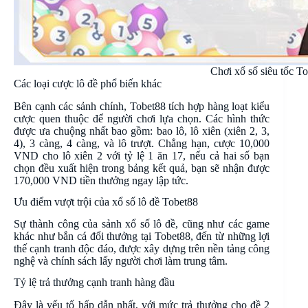
Chơi xổ số siêu tốc T
Các loại cược lô đề phổ biến khác
Bên cạnh các sảnh chính, Tobet88 tích hợp hàng loạt kiểu
cược quen thuộc để người chơi lựa chọn. Các hình thức
được ưa chuộng nhất bao gồm: bao lô, lô xiên (xiên 2, 3,
4), 3 càng, 4 càng, và lô trượt. Chẳng hạn, cược 10,000
VND cho lô xiên 2 với tỷ lệ 1 ăn 17, nếu cả hai số bạn
chọn đều xuất hiện trong bảng kết quả, bạn sẽ nhận được
170,000 VND tiền thưởng ngay lập tức.
Ưu điểm vượt trội của xổ số lô đề Tobet88
Sự thành công của sảnh xổ số lô đề, cũng như các game
khác như
bắn cá đổi thưởng tại Tobet88
, đến từ những lợi
thế cạnh tranh độc đáo, được xây dựng trên nền tảng công
nghệ và chính sách lấy người chơi làm trung tâm.
Tỷ lệ trả thưởng cạnh tranh hàng đầu
Đây là yếu tố hấp dẫn nhất, với mức trả thưởng cho đề 2