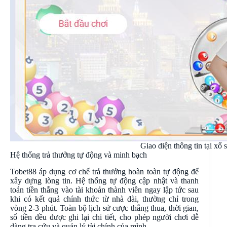
Giao diện thông tin tại xổ
Hệ thống trả thưởng tự động và minh bạch
Tobet88 áp dụng cơ chế trả thưởng hoàn toàn tự động để
xây dựng lòng tin. Hệ thống tự động cập nhật và thanh
toán tiền thắng vào tài khoản thành viên ngay lập tức sau
khi có kết quả chính thức từ nhà đài, thường chỉ trong
vòng 2-3 phút. Toàn bộ lịch sử cược thắng thua, thời gian,
số tiền đều được ghi lại chi tiết, cho phép người chơi dễ
dàng tra cứu và quản lý tài chính của mình.